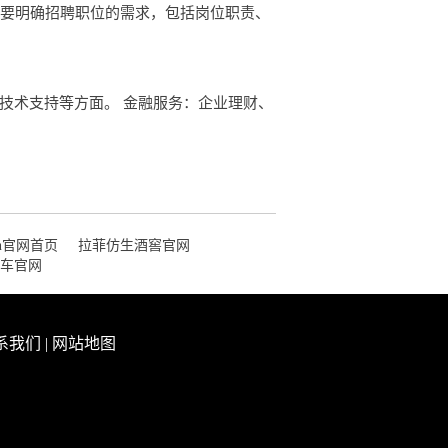
，要明确招聘职位的需求，包括岗位职责、
技术支持等方面。 金融服务：企业理财、
.cn官网首页
拉菲仿生酒窖官网
车官网
系我们
|
网站地图