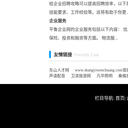
给企业招聘攻略可以提高招聘效率，以下
技能要求、工作经验等。这将有助于你更..
企业服务
平鲁企业网的企业服务包括以下内容： 信
保险、投资和融资等方面。 物流服...
友情链接
Friendly Link
东山人才网
www.shangyiwenchuang.co
声语配音
卫滨旅游网
凡华照明
桑植
栏目导航:
首页
|