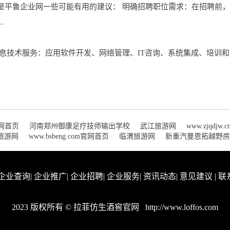
是平鲁企业网一些可能有用的建议： 明确招聘职位需求：在招聘前
.
息技术服务：应用软件开发、网络管理、IT咨询、系统集成、培训和
m官网首页
河南郑州御康足疗技师输出学校
武江旅游网
www.zjqdjw
旅游网
www.bsbeng.com官网首页
临渭旅游网
新重汽曼恩拓越野房
企业查询
|
企业推广
|
企业招聘
|
企业服务
|
资讯动态
|
意见建议
|
联
2023 版权所有 © 拉菲仿生酒窖官网
http://www.loffos.com